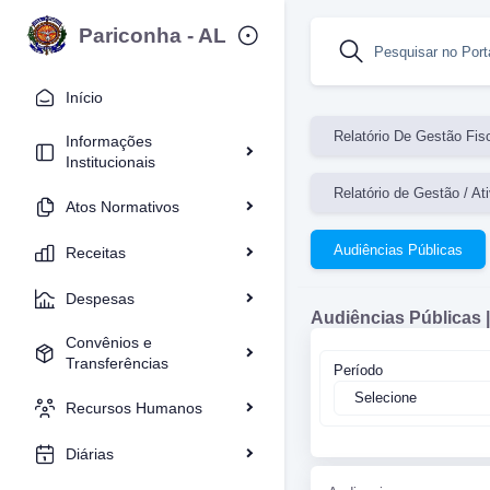
Pariconha - AL
Pesquisar no Port
Início
Relatório De Gestão Fis
Informações
Institucionais
Relatório de Gestão / At
Atos Normativos
Audiências Públicas
Receitas
Despesas
Audiências Públicas |
Convênios e
Transferências
Período
Recursos Humanos
Diárias