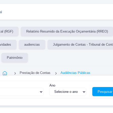
al
cal (RGF)
Relatório Resumido da Execução Orçamentária (RREO)
ividades
audiencias
Julgamento de Contas - Tribunal de Con
Patrimônio
Prestação de Contas
Audiências Públicas
Ano
Pesquisar